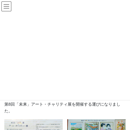
コ
ナ
ン
ビ
テ
ゲ
ン
ー
INFORMATION
ツ
シ
に
ョ
移
ン
HOME
INFORMATION
第8回「未来」アート・チャリティ展
動
に
移
動
2026年2月20日
/ 最終更新日 :
2026年2月20日
INFORMATION
第8回「未来」アート・チャリティ
展
第8回「未来」アート・チャリティ展を開催する運びになりまし
た。