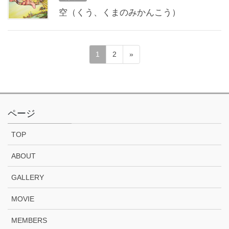
空（くう、くまのみかんこう）
投
ペ
ペ
1
2
»
稿
ー
ー
ジ
ジ
ナ
ビ
ゲ
ページ
ー
TOP
シ
ョ
ABOUT
ン
GALLERY
MOVIE
MEMBERS