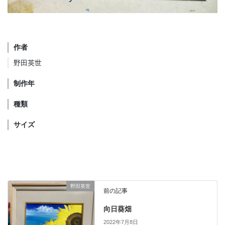
作者
野田英世
制作年
種類
サイズ
野田英世
前の記事
向日葵畑
2022年7月8日