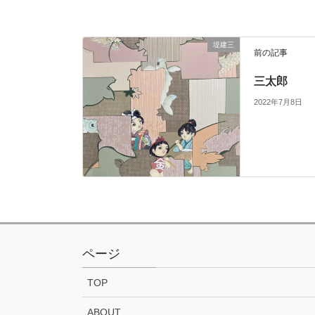
堤建三
前の記事
三太郎
2022年7月8日
ページ
TOP
ABOUT