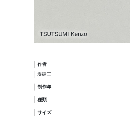
TSUTSUMI Kenzo
作者
堤建三
制作年
種類
サイズ