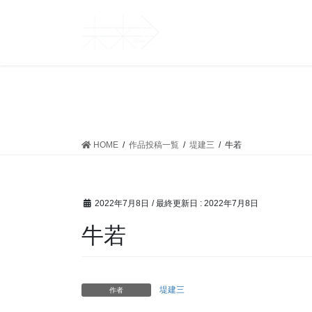
コ
ナ
ン
ビ
テ
ゲ
ン
ー
ツ
シ
に
ョ
移
ン
動
に
移
HOME
作品投稿一覧
堤建三
牛若
動
2022年7月8日
/ 最終更新日 :
2022年7月8日
牛若
堤建三
作者